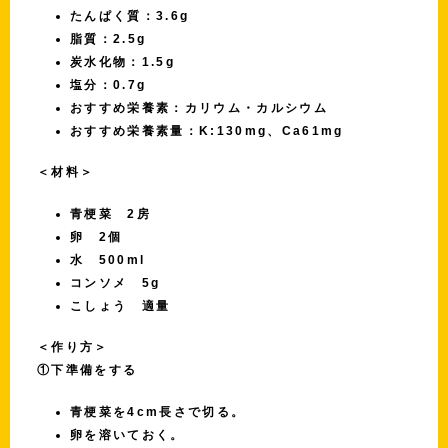
たんぱく質：3.6g
脂質：2.5g
炭水化物：1.5g
塩分：0.7g
おすすめ栄養素：カリウム・カルシウム
おすすめ栄養素量：K:130mg、Ca61mg
＜材料＞
青梗菜 2房
卵 2個
水 500ml
コンソメ 5g
こしょう 適量
＜作り方＞
①下準備をする
青梗菜を4cm長さで切る。
卵を溶いておく。