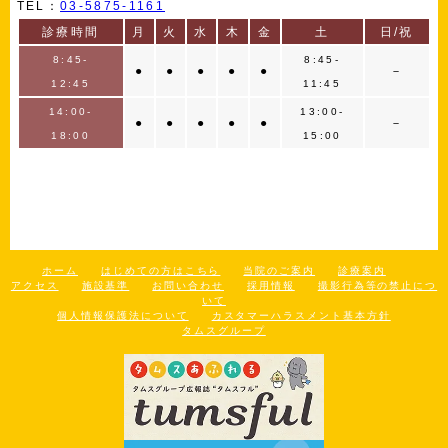
TEL：
03-5875-1161
診療時間
月
火
水
木
金
土
日/祝
8:45-
8:45-
●
●
●
●
●
－
12:45
11:45
14:00-
13:00-
●
●
●
●
●
－
18:00
15:00
ホーム
はじめての方はこちら
当院のご案内
診療案内
アクセス
施設基準
お問い合わせ
採用情報
撮影行為等の禁止につ
いて
個人情報保護法について
カスタマーハラスメント基本方針
タムスグループ