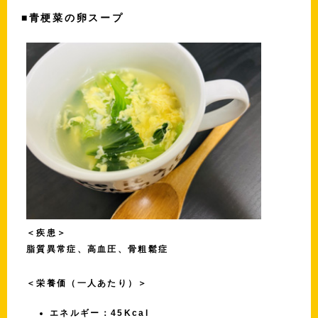
■青梗菜の卵スープ
＜疾患＞
脂質異常症、高血圧、骨粗鬆症
＜栄養価（一人あたり）＞
エネルギー：45Kcal