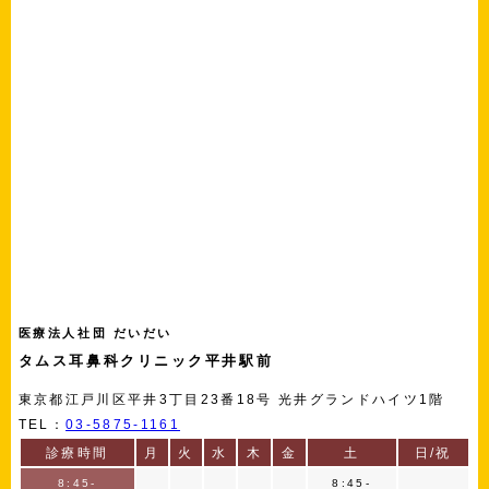
医療法人社団 だいだい
タムス耳鼻科クリニック平井駅前
東京都江戸川区平井3丁目23番18号 光井グランドハイツ1階
TEL：
03-5875-1161
診療時間
月
火
水
木
金
土
日/祝
8:45-
8:45-