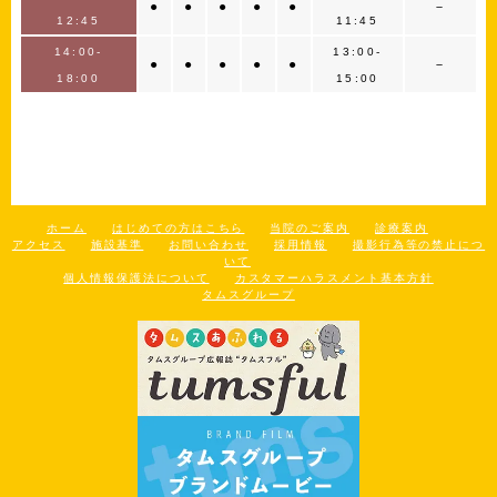
●
●
●
●
●
－
12:45
11:45
14:00-
13:00-
●
●
●
●
●
－
18:00
15:00
ホーム
はじめての方はこちら
当院のご案内
診療案内
アクセス
施設基準
お問い合わせ
採用情報
撮影行為等の禁止につ
いて
個人情報保護法について
カスタマーハラスメント基本方針
タムスグループ