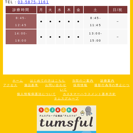
TEL：
03-5875-1161
診療時間
月
火
水
木
金
土
日/祝
8:45-
8:45-
●
●
●
●
●
－
12:45
11:45
14:00-
13:00-
●
●
●
●
●
－
18:00
15:00
ホーム
はじめての方はこちら
当院のご案内
診療案内
アクセス
施設基準
お問い合わせ
採用情報
撮影行為等の禁止につ
いて
個人情報保護法について
カスタマーハラスメント基本方針
タムスグループ